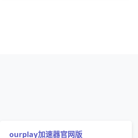
ourplay加速器官网版