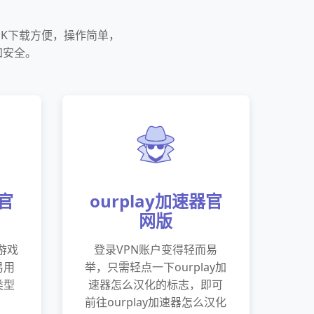
APK下载方便，操作简单，
加安全。
器官
ourplay加速器官
网版
速游戏
登录VPN账户变得轻而易
易用
举，只需轻点一下ourplay加
类型
速器怎么汉化的标志，即可
前往ourplay加速器怎么汉化