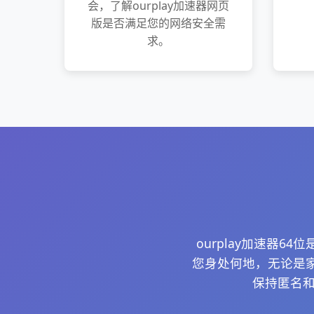
会，了解ourplay加速器网页
版是否满足您的网络安全需
求。
ourplay加速器
您身处何地，无论是家
保持匿名和