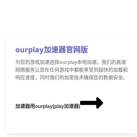
ourplay加速器官网版
为您的游戏加速选择ourplay本地加速。我们的高速
网络服务让您在任何游戏中都能享受到超快的加载和
响应速度，同时我们的加密技术确保您的数据安全。
加速器用ourplay(play加速器)