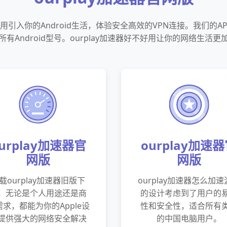
不好用引入你的Android生活，体验安全高效的VPN连接。我们的
所有Android型号。ourplay加速器好不好用让你的网络生活更
urplay加速器官
ourplay加速
网版
网版
载ourplay加速器旧版下
ourplay加速器怎么加
，无论是个人用途还是商
的设计考虑到了用户的
需求，都能为你的Apple设
性和安全性，适合所有
提供强大的网络安全解决
的中国电脑用户。