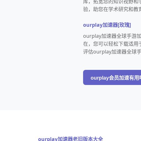
库，拓宽您的知识视野和学
验，助您在学术研究和教
ourplay加速器[玫瑰]
ourplay加速器全球
在，您可以轻松下载适用于
评估ourplay加速器全
ourplay会员加速有用
ourplay加速器老旧版本大全