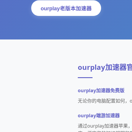
ourplay老版本加速器
ourplay加速器
ourplay加速器免费版
无论你的电脑配置如何，o
ourplay端游加速器
通过ourplay加速器