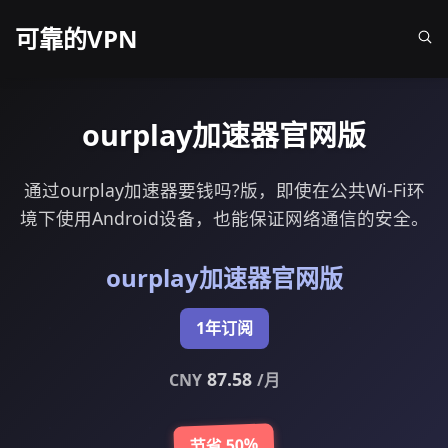
可靠的VPN
ourplay加速器官网版
通过ourplay加速器要钱吗?版，即使在公共Wi-Fi环
境下使用Android设备，也能保证网络通信的安全。
ourplay加速器官网版
1年订阅
87.58
CNY
/月
节省 50%