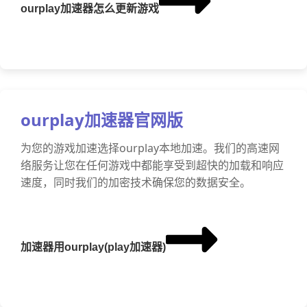
ourplay加速器怎么更新游戏
ourplay加速器官网版
为您的游戏加速选择ourplay本地加速。我们的高速网
络服务让您在任何游戏中都能享受到超快的加载和响应
速度，同时我们的加密技术确保您的数据安全。
加速器用ourplay(play加速器)