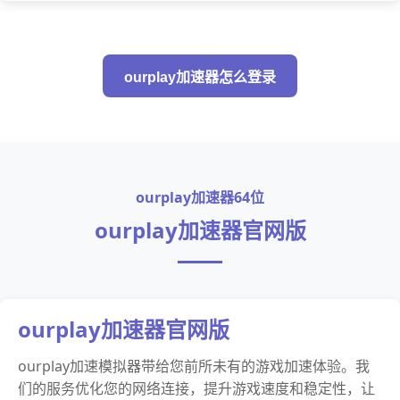
ourplay加速器怎么登录
ourplay加速器64位
ourplay加速器官网版
ourplay加速器官网版
ourplay加速模拟器带给您前所未有的游戏加速体验。我
们的服务优化您的网络连接，提升游戏速度和稳定性，让