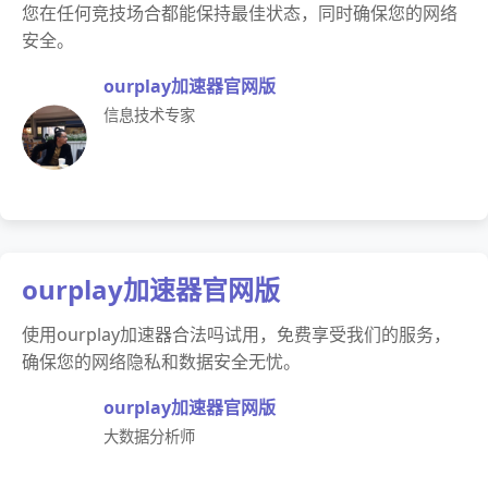
您在任何竞技场合都能保持最佳状态，同时确保您的网络
安全。
ourplay加速器官网版
信息技术专家
ourplay加速器官网版
使用ourplay加速器合法吗试用，免费享受我们的服务，
确保您的网络隐私和数据安全无忧。
ourplay加速器官网版
大数据分析师