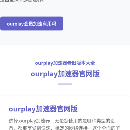
ourplay会员加速有用吗
ourplay加速器老旧版本大全
ourplay加速器官网版
ourplay加速器官网版
选择.ourplay加速器，无论您使用的是哪种类型的设
备，都能享受到快速、稳定的网络连接。这个全面的解