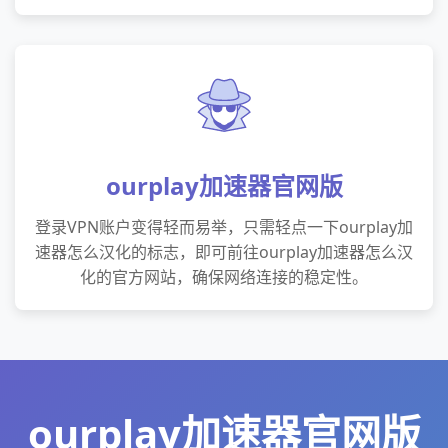
ourplay加速器官网版
登录VPN账户变得轻而易举，只需轻点一下ourplay加
速器怎么汉化的标志，即可前往ourplay加速器怎么汉
化的官方网站，确保网络连接的稳定性。
ourplay加速器官网版